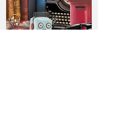
© 2020 by Studio Dafna Zilbershtein