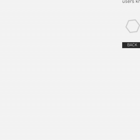
users kn
BACK